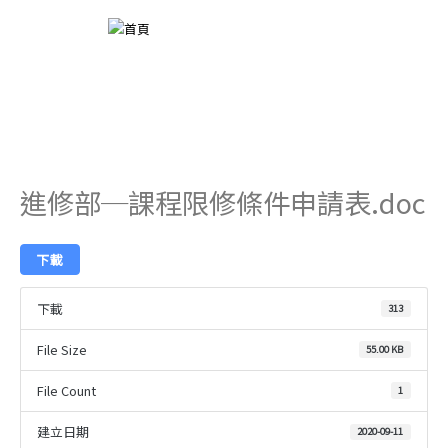
跳
至
主
要
內
容
進修部─課程限修條件申請表.doc
下載
下載
313
File Size
55.00 KB
File Count
1
建立日期
2020-09-11