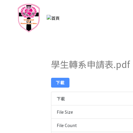
跳
至
主
要
內
容
學生轉系申請表.pdf
下載
下載
File Size
File Count