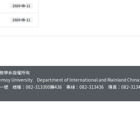
2020-09-11
2020-09-11
務學系版權所有
moy University Department of International and Mainland China Af
機：082-313300轉436 專線：082-313436 傳真：082-3134