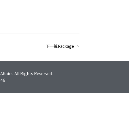
下一篇Package
→
fairs. All Rights Reserved.
46