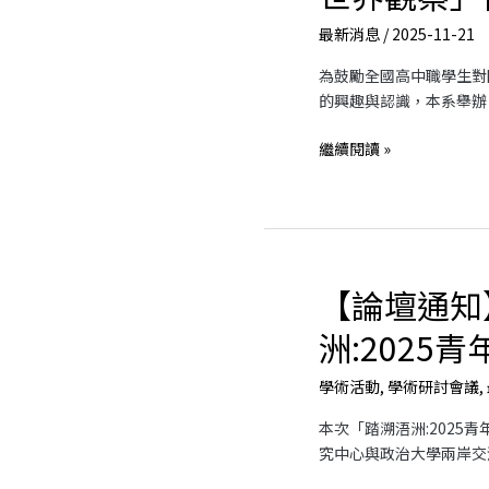
訊】
學
最新消息
/
2025-11-21
「全
陳
球
陸
為鼓勵全國高中職學生對
脈
輝
的興趣與認識，本系舉辦
動
教
世
繼續閱讀 »
授
界
蒞
觀
校
察」
演
徵
講
文
【論壇通知
計
【論
畫
壇
洲:2025
通
知】
學術活動
,
學術研討會議
,
踏
溯
本次「踏溯浯洲:2025
浯
究中心與政治大學兩岸交
洲:2025