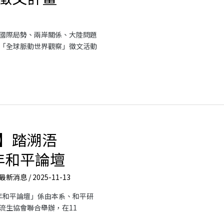
國際局勢、兩岸關係、大陸問題
「全球脈動世界觀察」徵文活動
】踏溯浯
青年和平論壇
最新消息
/
2025-11-13
青年和平論壇」係由本系、和平研
流生協會聯合舉辦，在11