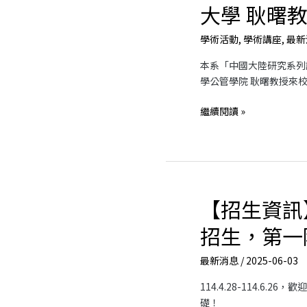
知】
大學 耿曙
「中
國
學術活動
,
學術講座
,
最新
大
本系「中國大陸研究系列
陸
學公管學院 耿曙教授來
研
究
繼續閱讀 »
系
列
講
座」
邀
請
【招生資訊
【招
浙
生
江
招生，第一
資
大
訊】
學
最新消息
/
2025-06-03
本
耿
系
曙
114.4.28-114.6.
進
教
礎！