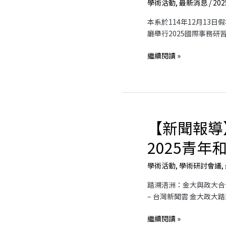
學術活動
,
最新消息
/
202
國
際
本系於114年12月13
事
廳舉行2025國際事務研習
務
研
繼續閱讀 »
習
營
【新聞報導
【新
聞
2025青年
報
導】
學術活動
,
學術研討會議
,
踏
溯
踏溯浯洲：金大與政大合
浯
– 台灣新聞雲 金大政大
洲：
2025
繼續閱讀 »