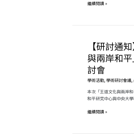
青
繼續閱讀 »
年
和
平
論
壇
【研討通知
【研
討
與兩岸和平
通
知】
討會
「王
道
學術活動
,
學術研討會議
,
文
本次「王道文化與兩岸和
化
和平研究中心與中央大學聯
與
兩
繼續閱讀 »
岸
和
平」
國