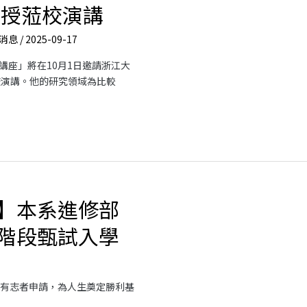
教授蒞校演講
消息
/
2025-09-17
講座」將在10月1日邀請浙江大
校演講。他的研究領域為比較
】本系進修部
階段甄試入學
26，歡迎有志者申請，為人生奠定勝利基