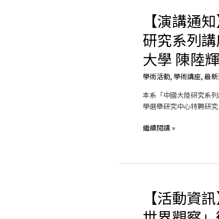
聘
【演講通知
【演
研
講
究
研究系列講
通
員
知】
大學 陳陸
陳
「中
陸
國
輝
學術活動
,
學術講座
,
最新
大
教
本系「中國大陸研究系列
陸
授
學選舉研究中心特聘研究
研
究
繼續閱讀 »
系
列
講
座」
邀
請
【活動資訊
【活
政
動
治
世界觀察」
資
大