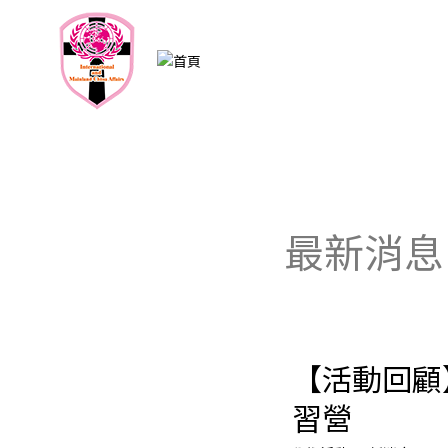
跳
至
主
要
內
容
最新消息
【活動回顧
【活
動
習營
回
顧】