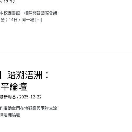
5-12-22
日假本校圖書館一樓陳開蓉國際會議
營；14日，同一場 […]
】踏溯浯洲：
和平論壇
最新消息
/
2025-12-22
作推動金門在地觀察與兩岸交流
踏溯浯洲論壇