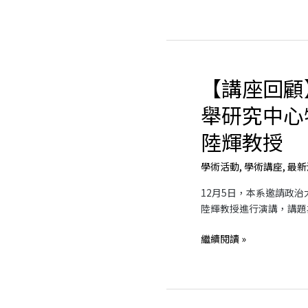
青
年
和
平
論
【講座回顧
壇
【講
座
舉研究中心
回
顧】
陸輝教授
政
治
學術活動
,
學術講座
,
最新
大
12月5日，本系邀請政
學
陸輝教授進行演講，講題為
選
舉
繼續閱讀 »
研
究
中
心
特