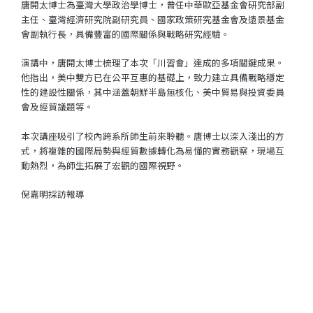
唐開太博士為臺灣大學政治學博士，曾任中華歐亞基金會研究部副
主任、臺灣經濟研究院副研究員、國家政策研究基金會及遠景基金
會副執行長，具備豐富的國際關係與戰略研究經驗。
演講中，唐開太博士梳理了本次「川習會」達成的多項關鍵成果。
他指出，美中雙方已在公平互惠的基礎上，致力建立具備戰略穩定
性的建設性關係，其中涵蓋朝鮮半島無核化、美中貿易與投資委員
會及經貿議題等。
本次講座吸引了校內跨系所師生前來聆聽。唐博士以深入淺出的方
式，將複雜的國際局勢與經貿數據轉化為易懂的實務觀察，現場互
動熱烈，為師生拓展了宏觀的國際視野。
倪嘉明採訪報導