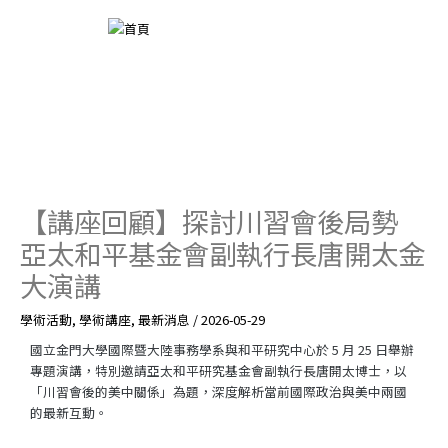
跳
至
主
要
內
容
【講座回顧】探討川習會後局勢
亞太和平基金會副執行長唐開太金
大演講
學術活動
,
學術講座
,
最新消息
/
2026-05-29
國立金門大學國際暨大陸事務學系與和平研究中心於 5 月 25 日舉辦
專題演講，特別邀請亞太和平研究基金會副執行長唐開太博士，以
「川習會後的美中關係」為題，深度解析當前國際政治與美中兩國
的最新互動。