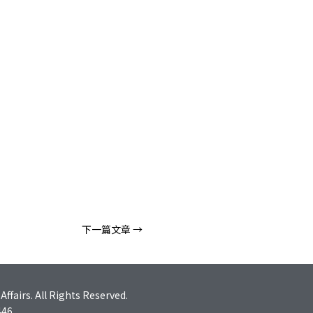
下一篇文章
→
fairs. All Rights Reserved.
46