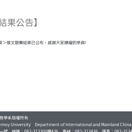
結果公告】
察＞徵文競賽結果已公布，感謝大家踴躍的參與!
務學系版權所有
moy University Department of International and Mainland China Af
機：082-313300轉436 專線：082-313436 傳真：082-3134