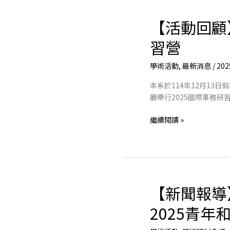
【活動回顧
【活
動
習營
回
顧】
學術活動
,
最新消息
/
202
國
際
本系於114年12月13
事
廳舉行2025國際事務研習
務
研
繼續閱讀 »
習
營
【新聞報導
【新
聞
2025青年
報
導】