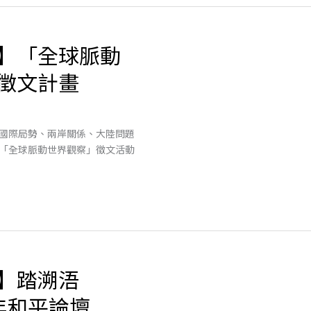
】「全球脈動
徵文計畫
國際局勢、兩岸關係、大陸問題
「全球脈動世界觀察」徵文活動
】踏溯浯
青年和平論壇