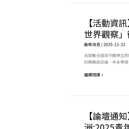
座」
邀
請
【活動資訊
【活
政
動
治
世界觀察」
資
大
訊】
學
最新消息
/
2025-11-21
「全
陳
球
陸
為鼓勵全國高中職學生對
脈
輝
的興趣與認識，本系舉辦
動
教
世
繼續閱讀 »
授
界
蒞
觀
校
察」
演
徵
講
文
【論壇通知
計
【論
畫
壇
洲:2025
通