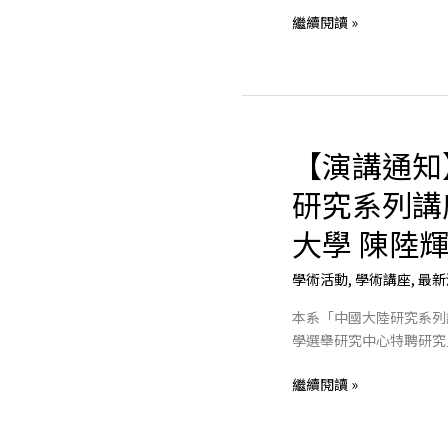
舉
繼續閱讀 »
研
究
中
心
特
聘
【演講通知
【演
研
講
究
研究系列講
通
員
知】
大學 陳陸
陳
「中
陸
國
輝
學術活動
,
學術講座
,
最新
大
教
本系「中國大陸研究系列
陸
授
學選舉研究中心特聘研究
研
究
繼續閱讀 »
系
列
講