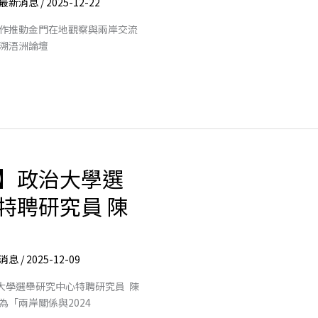
最新消息
/
2025-12-22
作推動金門在地觀察與兩岸交流
踏溯浯洲論壇
】政治大學選
特聘研究員 陳
消息
/
2025-12-09
治大學選舉研究中心特聘研究員 陳
「兩岸關係與2024