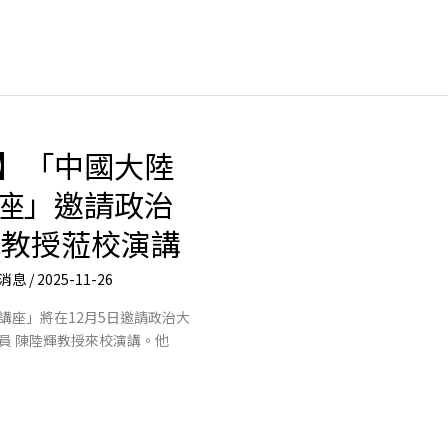
】「中國大陸
座」邀請政治
輝教授蒞校演講
消息
/
2025-11-26
講座」將在12月5日邀請政治大
員 陳陸輝教授來校演講。他