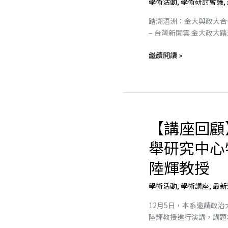
學術活動
,
學術研討會議
,
踏
溯
踏溯浯洲：金大與政大合
浯
– 台灣新聞雲 金大政大
洲：
2025
繼續閱讀 »
青
年
和
平
論
【講座回顧
壇
【講
座
舉研究中心
回
顧】
陸輝教授
政
治
學術活動
,
學術講座
,
最新
大
12月5日，本系邀請政
學
陸輝教授進行演講，講題為
選