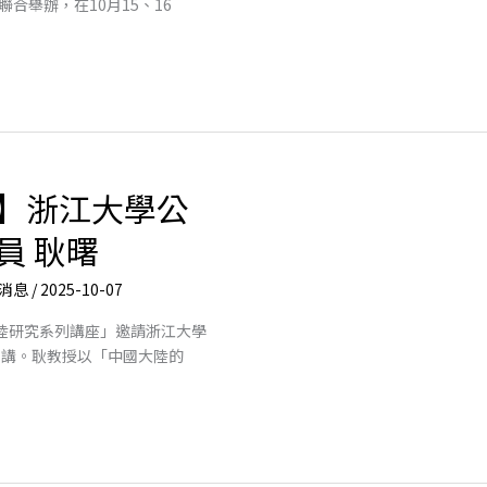
合舉辦，在10月15、16
】浙江大學公
員 耿曙
消息
/
2025-10-07
大陸研究系列講座」邀請浙江大學
演講。耿教授以「中國大陸的