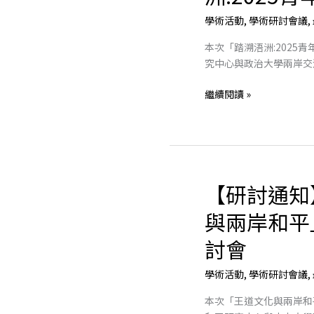
知】
學術活動
,
學術研討會議
,
踏
溯
本次「踏溯浯洲:2025
浯
究中心與政治大學兩岸交
洲:2025
青
繼續閱讀 »
年
和
平
論
壇
【研討通知
【研
討
與兩岸和平
通
知】
討會
「王
道
學術活動
,
學術研討會議
,
文
本次「王道文化與兩岸和
化