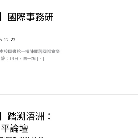
】國際事務研
5-12-22
日假本校圖書館一樓陳開蓉國際會議
營；14日，同一場 […]
】踏溯浯洲：
和平論壇