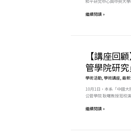
和平研究中心與中央大學聯
與
兩
繼續閱讀 »
岸
和
平」
國
際
學
【講座回顧
【講
術
座
研
管學院研究
回
討
顧】
會
學術活動
,
學術講座
,
最新
浙
江
10月1日，本系「中國
大
公管學院 耿曙教授蒞校
學
公
繼續閱讀 »
管
學
院