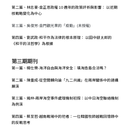
第二篇、林志豪-金正恩政權 10 週年的政策評析與影響： 以近期
核戰略變化為中心
第三篇、吳俊芳-金門觀光業的「疫動」(未授權)
第四篇、劉武政-和平作為法律的根本原理： 以田中耕太郎的
《和平的法哲學》為根據
第三期期刊
第一篇、楊仕樂-海洋自由與海洋安全：填海造島合法嗎？
第二篇、陳重成-從空間轉向論「九二共識」在兩岸關係中的建構
展演
第三篇、揭仲-兩岸海空事件處理機制初探：以中日海空聯絡機制
為例演
第四篇、蔡至哲-越南戰場中的他者：一位韓國牧師越戰回憶錄中
的反戰思考