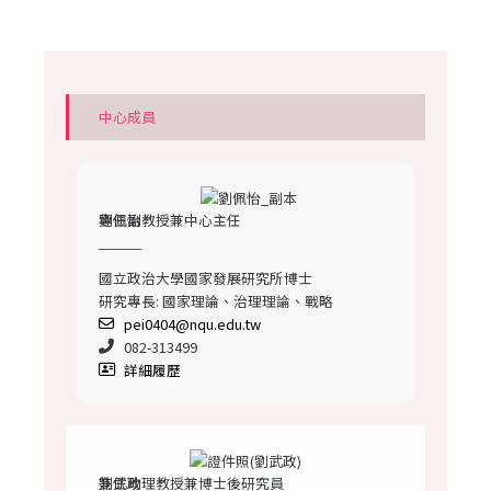
中心成員
劉佩怡
專任副教授兼中心主任
國立政治大學國家發展研究所博士
研究專長: 國家理論、治理理論、戰略
pei0404@nqu.edu.tw
082-313499
詳細履歷
劉武政
兼任助理教授兼博士後研究員