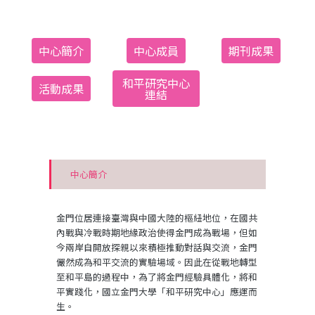
中心簡介
中心成員
期刊成果
和平研究中心
活動成果
連結​
中心簡介
金門位居連接臺灣與中國大陸的樞紐地位，在國共
內戰與冷戰時期地緣政治使得金門成為戰場，但如
今兩岸自開放探親以來積極推動對話與交流，金門
儼然成為和平交流的實驗場域。因此在從戰地轉型
至和平島的過程中，為了將金門經驗具體化，將和
平實踐化，國立金門大學「和平研究中心」應運而
生。