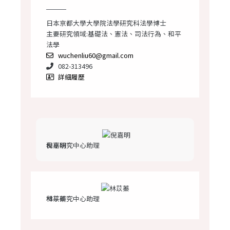
日本京都大學大學院法學研究科法學博士
主要研究領域:基礎法、憲法、司法行為、和平
法學
wuchenliu60@gmail.com
082-313496
詳細履歷
倪嘉明
和平研究中心助理
林苡蓁
和平研究中心助理