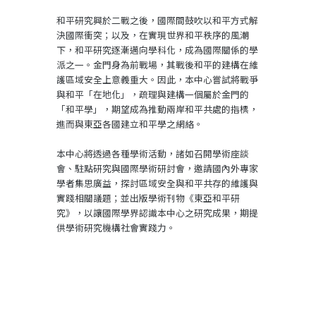
和平研究興於二戰之後，國際間鼓吹以和平方式解
決國際衝突；以及，在實現世界和平秩序的風潮
下，和平研究逐漸邁向學科化，成為國際關係的學
派之一。金門身為前戰場，其戰後和平的建構在維
護區域安全上意義重大。因此，本中心嘗試將戰爭
與和平「在地化」，疏理與建構一個屬於金門的
「和平學」，期望成為推動兩岸和平共處的指標，
進而與東亞各國建立和平學之網絡。
本中心將透過各種學術活動，諸如召開學術座談
會、駐點研究與國際學術研討會，邀請國內外專家
學者集思廣益，探討區域安全與和平共存的維護與
實踐相關議題；並出版學術刊物《東亞和平研
究》，以讓國際學界認識本中心之研究成果，期提
供學術研究機構社會實踐力。