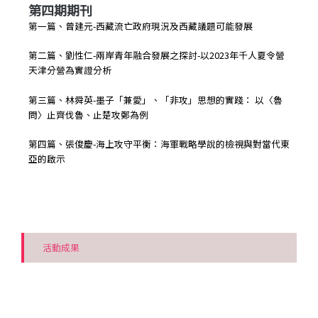
第四期期刊
第一篇、曾建元-西藏流亡政府現況及西藏議題可能發展
第二篇、劉性仁-兩岸青年融合發展之探討-以2023年千人夏令營
天津分營為實證分析
第三篇、林舜英-墨子「兼愛」、「非攻」思想的實踐： 以〈魯
問〉止齊伐魯、止楚攻鄭為例
第四篇、張俊慶-海上攻守平衡：海軍戰略學說的檢視與對當代東
亞的啟示
活動成果