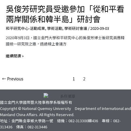
學
吳俊芳研究員受邀參加「從和平看
吳
術
俊
兩岸關係和韓半島」研討會
研
芳
討
研
和平研究中心-活動成果
,
學術活動
,
學術研討會議
/
2020-09-03
會」，
究
歡
員
2020年9月3日，國立金門大學和平研究中心的吳俊芳博士後研究員應韓
迎
受
國統一研究院之邀，透過線上會議方
踴
邀
躍
參
繼續閱讀 »
參
加
加。
「從
和
←
Previous
1
2
平
看
兩
岸
國立金門大學國際暨大陸事務學系版權所有
關
Copyright © National Quemoy University Department of International and
係
Mainland China Affairs. All Rights Reserved.
和
地址：金門縣金寧鄉大學路一號 總機：082-313300轉436 專線：082-
韓
313436 傳真：082-313446
半