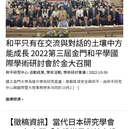
和平只有在交流與對話的土壤中方
和
平
能成長 2022第三屆金門和平學國
只
有
際學術研討會於金大召開
在
交
和平研究中心-活動成果
,
學術活動
,
學術研討會議
/
2022-10-26
流
國立金門大學為提升學術研究能量，推動區域安全與和平，由和平研究
與
中心與國際暨大陸事務學系共同於10月2 […]
對
話
繼續閱讀 »
的
土
壤
【徵稿資訊】當代日本研究學會
中
【徵
方
稿