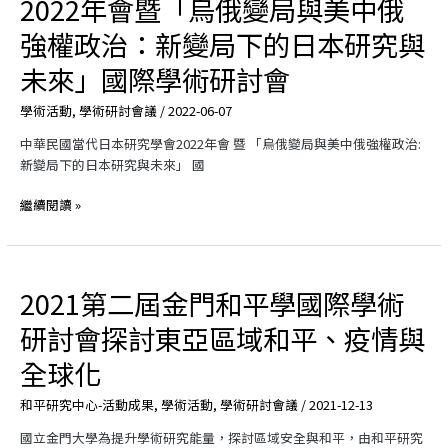
2022年會暨「烏俄變局與美中俄
能
資
成
訊】
強權政治：新變局下的日本研究與
長
當
未來」國際學術研討會
2022
代
第
日
學術活動
,
學術研討會議
/
2022-06-07
三
本
屆
研
中華民國當代日本研究學會2022年會 暨 「烏俄變局與美中俄強權政治:
金
究
新變局下的日本研究與未來」 國
門
學
和
會
繼續閱讀 »
平
2022
學
年
國
會
際
暨
2021第二屆金門和平學國際學術
2021
學
「烏
第
術
俄
研討會探討東亞區域和平、疫情與
二
研
變
屆
全球化
討
局
金
會
與
門
和平研究中心-活動成果
,
學術活動
,
學術研討會議
/
2021-12-13
於
美
和
金
中
國立金門大學為提升學術研究能量，探討區域安全與和平，由和平研究
平