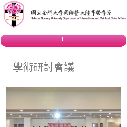
跳
至
主
要
內
容
學術研討會議