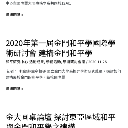
大
俄
中心與國際暨大陸事務學系共同於12月1
學
召
強
國
開
權
繼續閱讀 »
際
政
學
治：
術
新
研
變
2020年第一屆金門和平學國際學
2020
討
局
年
會
下
術研討會 建構金門和平學
第
探
的
一
討
日
和平研究中心-活動成果
,
學術活動
,
學術研討會議
/
2020-11-26
屆
東
本
金
亞
記者： 李金鎗/金寧報導 國立金門大學為提昇學術研究能量，探討如何
研
門
區
建構屬於金門的和平學，該校國際暨
究
和
域
與
平
和
繼續閱讀 »
未
學
平、
來」
國
疫
國
際
情
際
學
與
金大圓桌論壇 探討東亞區域和平
金
學
術
全
大
術
與金門和平學之建構
研
球
圓
研