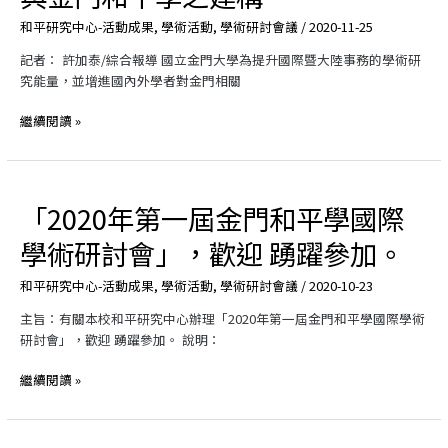
討
化
桌
討
和平研究中心-活動成果
,
學術活動
,
學術研討會議
/
2020-11-25
會
論
會
建
壇
記者： 許加泰/綜合報導 國立金門大學為提升國際暨大陸事務的學術研
構
探
究能量，並增進國內外學者對金門相關
金
討
門
東
繼續閱讀 »
和
亞
平
區
學
域
和
「2020年第一屆金門和平學國際
「2020
平
年
學術研討會」，歡迎 踴躍參加。
與
第
金
一
和平研究中心-活動成果
,
學術活動
,
學術研討會議
/
2020-10-23
門
屆
和
金
主旨：有關本校和平研究中心辦理「2020年第一屆金門和平學國際學術
平
門
研討會」，歡迎 踴躍參加。 說明：
學
和
之
平
繼續閱讀 »
建
學
構
國
際