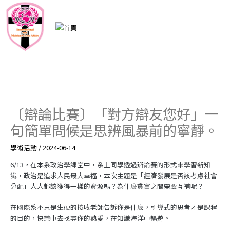
跳
至
主
要
內
容
〔辯論比賽〕「對方辯友您好」一
句簡單問候是思辨風暴前的寧靜。
學術活動
/
2024-06-14
6/13，在本系政治學課堂中，系上同學透過辯論賽的形式來學習新知
識，政治是追求人民最大幸福，本次主題是「經濟發展是否該考慮社會
分配」人人都該獲得一樣的資源嗎？為什麼貧富之間需要互補呢？
在國際系不只是生硬的接收老師告訴你是什麼，引導式的思考才是課程
的目的，快樂中去找尋你的熱愛，在知識海洋中暢遊。