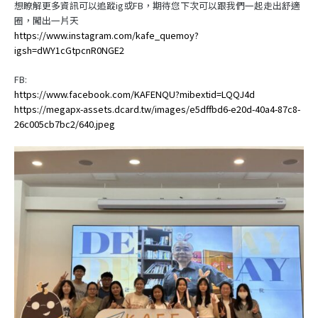
想瞭解更多資訊可以追蹤ig或FB，期待您下次可以跟我們一起走出舒適
圈，闖出一片天
https://www.instagram.com/kafe_quemoy?
igsh=dWY1cGtpcnR0NGE2
FB:
https://www.facebook.com/KAFENQU?mibextid=LQQJ4d
https://megapx-assets.dcard.tw/images/e5dffbd6-e20d-40a4-87c8-
26c005cb7bc2/640.jpeg