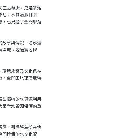
民生活命脈，更是聚落
不息，水質清澈甘甜，
慧，也見證了金門聚落
的故事與傳說，增添濃
要場域。透過實地探
、環境永續及文化保存
戰。金門因地理環境特
展出獨特的水資源利用
大眾對水資源保護的重
資產，引導學生從在地
金門珍貴的水文化資