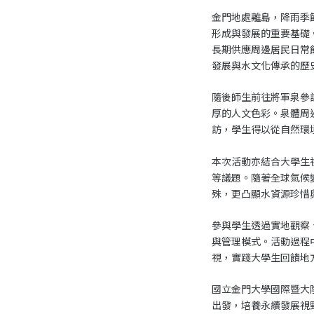
金門地處離島，降雨季
形成與發展的重要基礎
長期供應周邊居民日常
發展與水文化傳承的歷
隨後師生前往將軍泉參
厚的人文色彩。泉體周
訪，學生得以從自然環
本次活動亦結合大學生
等議題。隨著全球氣候
殊，更凸顯水資源珍惜
參與學生透過實地觀察
與管理模式。活動過程
視，實踐大學生回饋地
國立金門大學國際暨大
出發，培養永續發展視