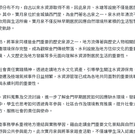
節分布不均，自古以來水資源取得不易，因此泉井、水塘等設施不僅是居
。其中，寶月泉位於金城鎮西門里，為金門著名古泉之一。泉水終年湧流
飲用與生活所需。寶月泉不僅反映早期居民因應自然環境所累積的生活智
史軌跡。
訪。將軍泉同樣是金門重要的歷史泉源之一，地方流傳著與歷史人物相關
邊環境保存完整，成為觀察金門傳統聚落、水利設施及地方信仰文化的重
境、人文歷史及地方發展等多元面向理解水資源對居民生活的重要性。
社會責任實踐精神，透過走讀地方水文化資產，引導學生關注水資源保育
變遷及極端氣候事件日益頻繁，水資源管理已成為各地共同面對的重要挑
與永續利用的重要性。
、資料蒐集及交流討論，進一步了解金門早期居民如何因應缺水環境，發
中，學生也思考如何透過青年參與、社區合作及環境教育推廣，提升社會
方、服務社會的責任與使命。
陸事務學系重視地方連結與實務學習，藉由走讀金門重要文化景點與自然
野與公共參與能力。此次寶月泉與將軍泉踏查活動，不僅讓學生深入認識