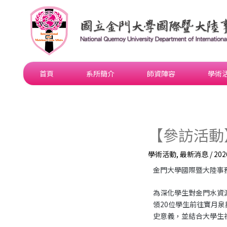
跳
至
主
要
內
容
首頁
系所簡介
師資陣容
學術
【參訪活動
學術活動
,
最新消息
/
202
金門大學國際暨大陸事
為深化學生對金門水資
領20位學生前往寶月
史意義，並結合大學生