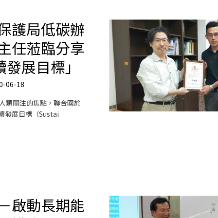
保護局低碳辦
主任蒞臨分享
永續發展目標」
0-06-18
人類關注的焦點，聯合國於
續發展目標（Sustai
－啟動長期能