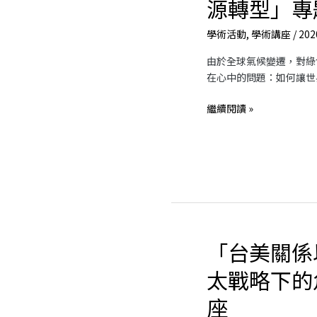
源轉型」專
臺
蒞
灣
臨
學術活動
,
學術講座
/
202
－
分
啟
享
由於全球氣候變遷，對綠
動
「SDGs
在心中的問題：如何讓世
長
永
期
繼續閱讀 »
續
能
發
源
展
轉
目
型」
標」
專
題
講
座
「台美關係
「台
美
太戰略下的
關
係
座
以