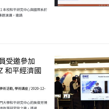
0-01 本校和平研究中心與國際系於
上專題演講，邀請
員受邀參加
MZ 和平經濟國
學術活動
,
學術講座
/
2020-12-
立金門大學和平研究中心的吳俊芳博
濟政策研究院之邀，透過