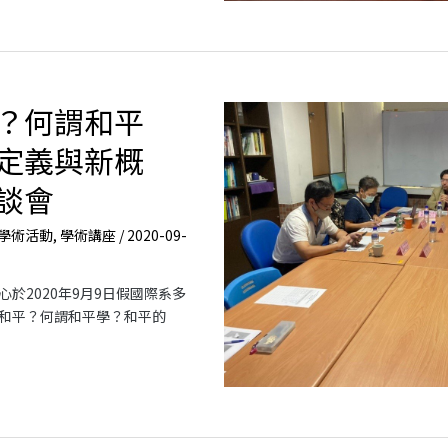
？何謂和平
定義與新概
談會
學術活動
,
學術講座
/
2020-09-
於2020年9月9日假國際系多
和平？何謂和平學？和平的