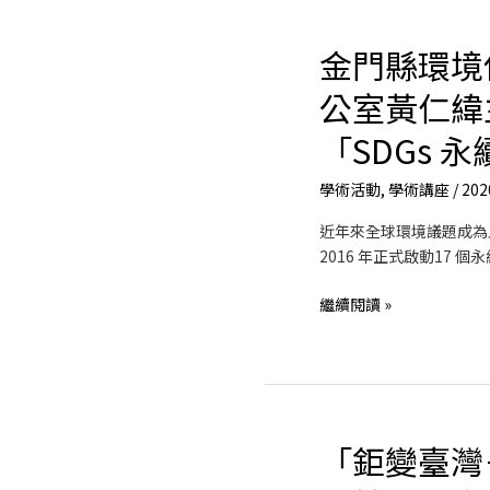
新
概
金門縣環境
金
念」
門
專
公室黃仁緯
縣
題
環
座
「SDGs 
境
談
保
會
學術活動
,
學術講座
/
202
護
近年來全球環境議題成為
局
2016 年正式啟動17 個永
低
碳
繼續閱讀 »
辦
公
室
黃
仁
緯
「鉅變臺灣
「鉅
主
變
任