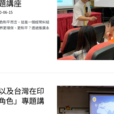
題講座
0-06-15
色和平而言，這是一個經常糾結
界更環保、更和平？透過推廣永
以及台灣在印
角色」專題講