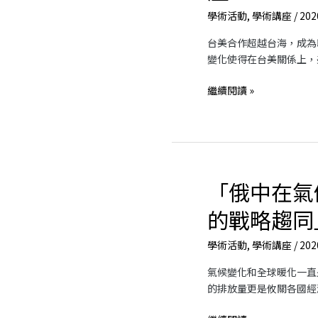
及
學術活動
,
學術講座
/
202
台
台美合作超越台海，成為
灣
變化使得在台美關係上，
在
印
繼續閱讀 »
太
戰
略
下
的
角
「俄中在氣
「俄
色」
中
專
的戰略趨同
在
題
氣
講
學術活動
,
學術講座
/
202
候
座
變
氣候變化和全球暖化一直
遷
的排放量更是攸關各國經
議
題