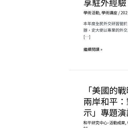
享駐外經驗
民
外
學術活動
,
學術講座
/
202
交
本年度全民外交研習營於
研
辦，史大使以專業的外交
習
[…]
營
史
繼續閱讀 »
亞
平
大
使
向
我
「美國的戰
「美
校
國
學
兩岸和平：
的
子
戰
示」專題演
分
略
享
模
駐
和平研究中心-活動成果
,
糊