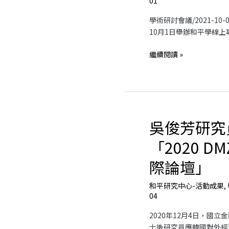
01
外
政
經
學術研討會議/2021-1
策
驗
10月1日舉辦和平學線
與
兩
繼續閱讀 »
岸
和
平：
對
金
門
吳俊芳研究
吳
的
俊
啟
「2020 D
芳
示」
研
際論壇」
專
究
題
員
和平研究中心-活動成果
,
演
受
04
講
邀
2020年12月4日，國
參
士後研究員應韓國對外經
加