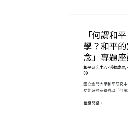
學
演
講
「小
兩
「何謂和平
「何
岸
謂
共
學？和平的
和
同
平？
體
念」專題座
何
的
謂
解
和平研究中心-活動成果
,
和
09
體
平
與
國立金門大學和平研究中心
學？
復
功能研討室舉辦以「何謂
和
原」
平
繼續閱讀 »
的
定
義
與