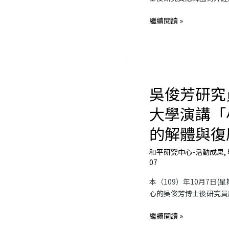
「2020
繼續閱讀 »
DMZ
和
平
經
濟
國
吳俊芳研究
吳
際
俊
論
大學演講「
芳
壇」
研
的解體與復
究
員
和平研究中心-活動成果
,
受
07
邀
本（109）年10月7日
至
心的吳俊芳博士後研究員
高
雄
繼續閱讀 »
大