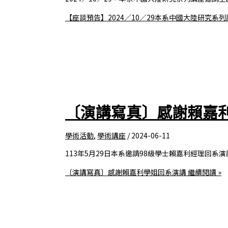
【座談預告】2024／10／29本系中國大陸研究
〔演講寫真〕感謝賴嘉
學術活動
,
學術講座
/
2024-06-11
113年5月29日本系邀請98級學士賴嘉利經理回
〔演講寫真〕感謝賴嘉利學姐回系演講
繼續閱讀 »