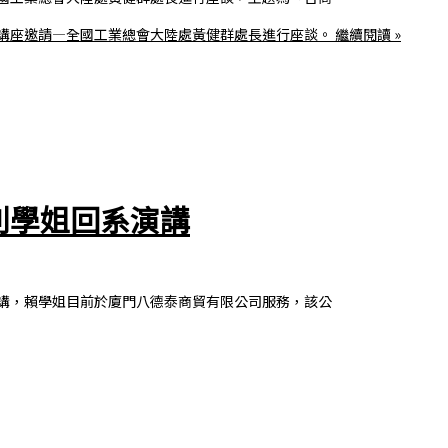
系列講座邀請—全國工業總會大陸處黃健群處長進行座談。
繼續閱讀 »
利學姐回系演講
系演講，賴學姐目前於廈門八德泰商貿有限公司服務，該公