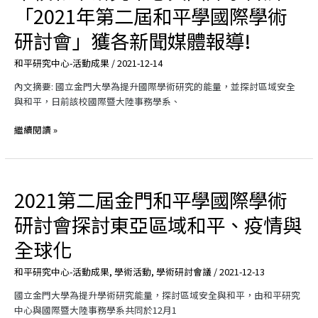
校
「2021年第二屆和平學國際學術
於
和
金
平
研討會」獲各新聞媒體報導!
門
研
大
究
和平研究中心-活動成果
/
2021-12-14
學
中
舉
內文摘要: 國立金門大學為提升國際學術研究的能量，並探討區域安全
心
行
與和平，日前該校國際暨大陸事務學系、
與
專
國
題
繼續閱讀 »
際
演
系
講
合
辦
2021第二屆金門和平學國際學術
2021
「2021
第
年
研討會探討東亞區域和平、疫情與
二
第
屆
二
全球化
金
屆
門
和
和平研究中心-活動成果
,
學術活動
,
學術研討會議
/
2021-12-13
和
平
國立金門大學為提升學術研究能量，探討區域安全與和平，由和平研究
平
學
中心與國際暨大陸事務學系共同於12月1
學
國