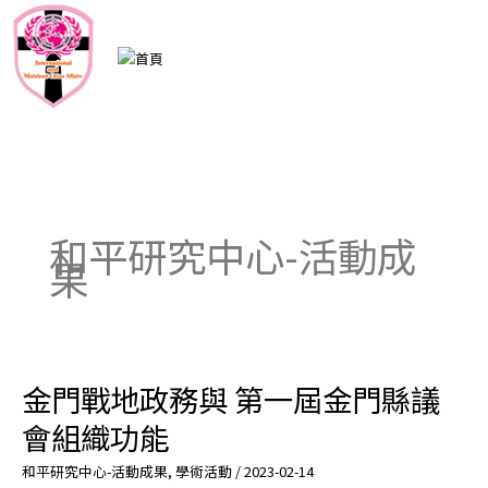
跳
至
主
要
內
容
和平研究中心-活動成
果
金門戰地政務與 第一屆金門縣議
金
門
會組織功能
戰
地
和平研究中心-活動成果
,
學術活動
/
2023-02-14
政