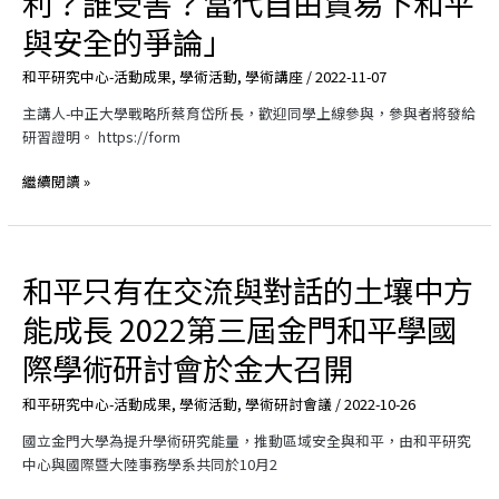
利？誰受害？當代自由貿易下和平
研
探
究
與安全的爭論」
討
中
和
心
和平研究中心-活動成果
,
學術活動
,
學術講座
/
2022-11-07
平
專
的
主講人-中正大學戰略所蔡育岱所長，歡迎同學上線參與，參與者將發給
題
價
研習證明。 https://form
講
值
座
繼續閱讀 »
：
「誰
獲
利？
和平只有在交流與對話的土壤中方
和
誰
平
受
能成長 2022第三屆金門和平學國
只
害？
有
當
際學術研討會於金大召開
在
代
交
自
和平研究中心-活動成果
,
學術活動
,
學術研討會議
/
2022-10-26
流
由
國立金門大學為提升學術研究能量，推動區域安全與和平，由和平研究
與
貿
中心與國際暨大陸事務學系共同於10月2
對
易
話
下