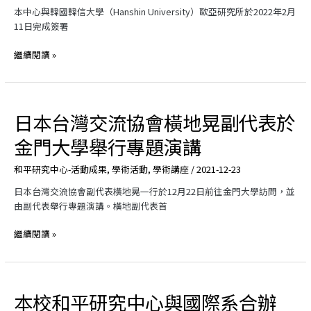
名
研
心
本中心與韓國韓信大學（Hanshin University）歐亞研究所於2022年2月
開
討
與
11日完成簽署
始
會
韓
於
國
繼續閱讀 »
金
韓
大
信
召
大
開
學
日本台灣交流協會橫地晃副代表於
日
簽
本
金門大學舉行專題演講
署
台
MOU
灣
和平研究中心-活動成果
,
學術活動
,
學術講座
/
2021-12-23
合
交
作
流
日本台灣交流協會副代表橫地晃一行於12月22日前往金門大學訪問，並
備
協
由副代表舉行專題演講。橫地副代表首
忘
會
錄
橫
繼續閱讀 »
地
晃
副
代
本校和平研究中心與國際系合辦
本
表