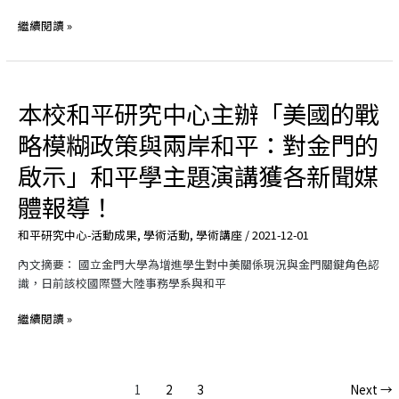
國
際
繼續閱讀 »
際
學
學
術
術
研
研
討
本校和平研究中心主辦「美國的戰
本
討
會」
校
會
獲
略模糊政策與兩岸和平：對金門的
和
探
各
平
討
新
啟示」和平學主題演講獲各新聞媒
研
東
聞
體報導！
究
亞
媒
中
區
體
和平研究中心-活動成果
,
學術活動
,
學術講座
/
2021-12-01
心
域
報
主
和
導!
內文摘要： 國立金門大學為增進學生對中美關係現況與金門關鍵角色認
辦
平、
識，日前該校國際暨大陸事務學系與和平
「美
疫
國
情
繼續閱讀 »
的
與
戰
全
略
球
模
化
1
2
3
Next
→