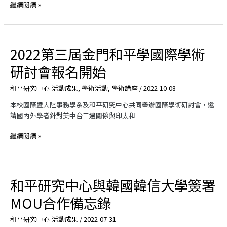
繼續閱讀 »
的
和
土
平
壤
與
中
安
2022第三屆金門和平學國際學術
2022
方
全
第
能
的
研討會報名開始
三
成
爭
屆
長
論」
和平研究中心-活動成果
,
學術活動
,
學術講座
/
2022-10-08
金
2022
門
第
本校國際暨大陸事務學系及和平研究中心共同舉辦國際學術研討會，邀
和
三
請國內外學者針對美中台三邊關係與印太和
平
屆
學
金
繼續閱讀 »
國
門
際
和
學
平
術
學
和平研究中心與韓國韓信大學簽署
和
研
國
平
MOU合作備忘錄
討
際
研
會
學
究
和平研究中心-活動成果
/
2022-07-31
報
術
中