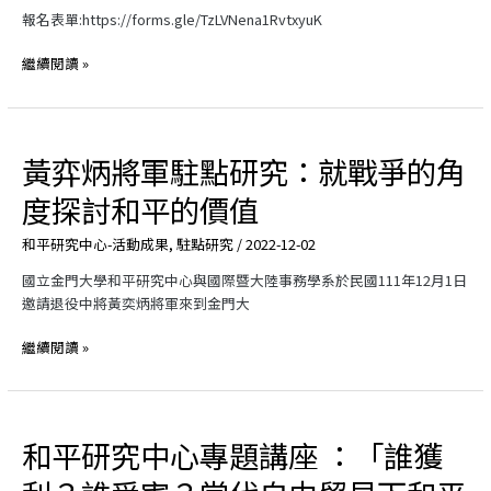
務
報名表單:https://forms.gle/TzLVNena1RvtxyuK
與
第
繼續閱讀 »
一
屆
金
門
黃弈炳將軍駐點研究：就戰爭的角
黃
縣
弈
度探討和平的價值
議
炳
會
將
和平研究中心-活動成果
,
駐點研究
/
2022-12-02
組
軍
織
駐
國立金門大學和平研究中心與國際暨大陸事務學系於民國111年12月1日
功
點
邀請退役中將黃奕炳將軍來到金門大
能
研
究：
繼續閱讀 »
就
戰
爭
的
和平研究中心專題講座 ：「誰獲
和
角
平
度