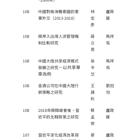
108
中國對南海聲索國的軍
林
盧政
事外交（2013-2018）
宏
鋒
彥
108
兩岸入出境人流管理機
蔣
馬祥
制比較研究
立
祐
恩
108
中國大陸共享經濟模式
孫
馬祥
－以共享單
發展之研究
令
祐
車為例
芝
108
金酒公司在中國大陸行
王
劉冠
銷策略之研究
建
効
利
108
2018年兩韓峰會後，習
蔡
盧政
近平的北韓政策之研究
孟
鋒
修
107
習近平深化經濟改革探
麥
盧政