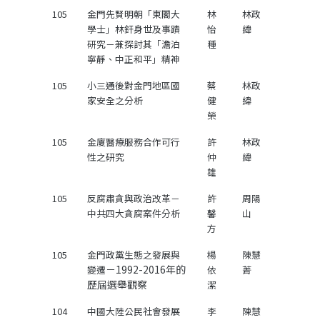
105
金門先賢明朝「東閣大
林
林政
學士」林釬身世及事蹟
怡
緯
研究－兼探討其「澹泊
種
寧靜、中正和平」精神
105
小三通後對金門地區國
蔡
林政
家安全之分析
健
緯
榮
105
金廈醫療服務合作可行
許
林政
性之研究
仲
緯
雄
105
反腐肅貪與政治改革－
許
周陽
中共四大貪腐案件分析
馨
山
方
105
金門政黨生態之發展與
楊
陳慧
－1992-2016年的
變遷
依
菁
歷屆選舉觀察
潔
104
中國大陸公民社會發展
李
陳慧