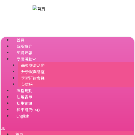
跳
至
主
要
內
容
首頁
系所簡介
師資陣容
學術活動
學術交流活動
升學就業講座
學術研討會議
英雄榜
課程規劃
法規表單
招生資訊
和平研究中心
English
首頁