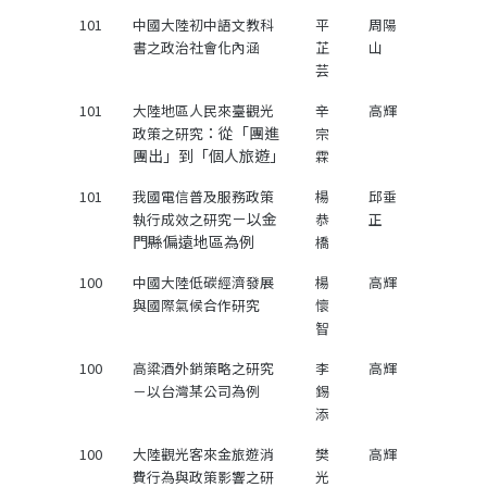
101
中國大陸初中語文教科
平
周陽
書之政治社會化內涵
芷
山
芸
101
大陸地區人民來臺觀光
辛
高輝
：從「團進
政策之研究
宗
團出」到「個人旅遊」
霖
101
我國電信普及服務政策
楊
邱垂
－以金
執行成效之研究
恭
正
門縣偏遠地區為例
橋
100
中國大陸低碳經濟發展
楊
高輝
與國際氣候合作研究
懷
智
100
高粱酒外銷策略之研究
李
高輝
－以台灣某公司為例
錫
添
100
大陸觀光客來金旅遊消
樊
高輝
費行為與政策影響之研
光