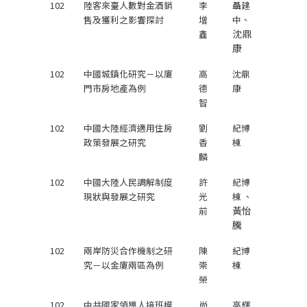
102
陸客來臺人數對金酒銷
李
聶建
售及獲利之影響探討
增
中、
沈鼎
鑫
康
102
中國城鎮化研究－以廈
高
沈鼎
門市房地產為例
德
康
智
102
中國大陸經濟適用住房
劉
紀博
政策發展之研究
香
棟
麟
102
中國大陸人民調解制度
許
紀博
現狀與發展之研究
光
棟 、
黃怡
前
騰
102
兩岸防災合作機制之研
陳
紀博
究－以金廈兩區為例
崇
棟
榮
102
中共國家領導人接班模
尚
高輝