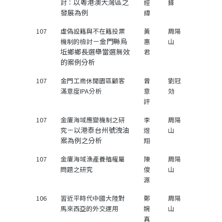
以粵港澳大灣區之
討：
經
鋒
發展為例
緯
107
虛偽設籍與不在籍投票
黃
周陽
－金門縣烏
機制的檢討
惠
山
坵鄉鄉長選舉當選無效
君
的案例分析
107
金門工商休閒園區顧客
曾
劉冠
滿意度IPA分析
意
効
評
107
金廈海域應變機制之研
李
周陽
－以港泰台州號洩油
究
煜
山
案為例之分析
翔
107
金廈海域漁產養殖權屬
陳
周陽
問題之研究
俊
山
源
106
習近平時代中國大陸對
鄭
周陽
馬來西亞的外交運用
婉
山
真