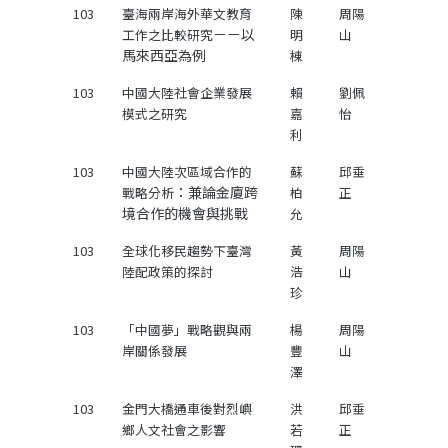
103
臺海兩岸海外華文教育
陳
周陽
－－以
工作之比較研究
明
山
馬來西亞為例
棟
103
中國大陸社會企業發展
賴
劉佩
模式之研究
嘉
怡
利
103
中國大陸次區域合作的
蘇
邱垂
：兼論金廈跨
戰略分析
柏
正
境合作的機會與挑戰
允
103
全球化移民趨勢下臺灣
黃
周陽
陸配政策的探討
浩
山
珍
103
「中國夢」戰略觀與兩
楊
周陽
岸關係發展
豐
山
澤
103
金門大橋通車後對烈嶼
洪
邱垂
鄉人文社會之影響
若
正