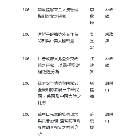
106
開放陸客來金人流管理
李
林政
機制影響之研究
欣
緯
曄
106
習近平的強勢外交作為
吳
盧政
認知與中美大國較量
昱
鋒
宏
106
川普政府東北亞外交政
江
林政
－以霸權穩定
策之研究
建
緯
論途徑分析
賢
106
亞太安全情勢與國家安
張
周陽
－中華民
全機制的發展
陸
山
國、美國及中國大陸之
強
比較
106
孫中山先生的監察理念
許
周陽
與良善治理- 監察院神鷗
媛
山
專案調查報告之案例分
媛
析