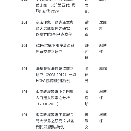
－以｢第四代｣與
式比較
文
｢第五代｣為例
凱
101
商店印象、顧客滿意與
翁
沈鑼
－
顧客忠誠關係之研究
筱
志
以廈門市星巴克為例
貞
101
ECFA架構下兩岸農產品
許
紀博
經貿交流之研究
哲
棟
祥
101
海基會與海協會協商之
陳
高輝
－以
研究（2008-2012）
德
ECFA協商談判為例
芳
101
兩岸政經變遷中金門縣
張
紀博
人口遷入因素之分析
嘉
棟
（2001-2011）
珍
101
兩岸政經變遷下發展金
姜
紀博
：以金
門大學島之研究
靜
棟
門民眾觀點為例
文