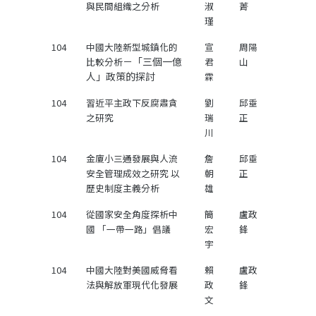
與民間組織之分析
淑
菁
瑾
104
中國大陸新型城鎮化的
宣
周陽
－「三個一億
比較分析
君
山
人」政策的探討
霖
104
習近平主政下反腐肅貪
劉
邱垂
之研究
瑞
正
川
104
金廈小三通發展與人流
詹
邱垂
安全管理成效之研究 以
朝
正
歷史制度主義分析
雄
104
從國家安全角度探析中
簡
盧政
國 「一帶一路」倡議
宏
鋒
宇
104
中國大陸對美國威脅看
賴
盧政
法與解放軍現代化發展
政
鋒
文