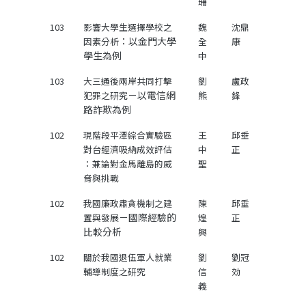
珊
103
影響大學生選擇學校之
魏
沈鼎
：以金門大學
因素分析
全
康
學生為例
中
103
大三通後兩岸共同打擊
劉
盧政
－以電信網
犯罪之研究
熊
鋒
路詐欺為例
102
現階段平潭綜合實驗區
王
邱垂
對台經濟吸納成效評估
中
正
：兼論對金馬離島的威
聖
脅與挑戰
102
我國廉政肅貪機制之建
陳
邱垂
－國際經驗的
置與發展
煌
正
比較分析
興
102
關於我國退伍軍人就業
劉
劉冠
輔導制度之研究
信
効
義