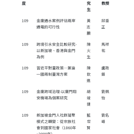
度
究
教授
生
109
金廈通水案例評估兩岸
黃
邱垂
通電的可行性
志
正
鵬
109
跨境引水安全比較研究-
陳
馬祥
以新加坡、香港與金門
火
祐
為例
生
109
習近平對臺政策—兼論
陳
盧政
一國兩制臺灣方案
欽
鋒
進
109
金廈跨域治理-以廈門翔
胡
劉佩
安機場為個案研究
竣
怡
捷
109
新加坡金門人社群凝聚
藍
劉名
模式之轉變：從宗族社
世
峰
會到國家社會（1860年
賢
~2000年）