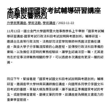
本系辦理國家考試輔導研習講座
同學反響熱烈
升學就業講座
,
學術活動
,
學術講座
/
2022-11-22
11月12日，國立金門大學國際暨大陸事務學系上午舉辦「國家考試輔
導研習講座-國家考試行政法科目考試說明與考題剖析」輔導研習，
邀請台北高等行政法院、法務部司法官學院導師林秀圓法官擔任講
座，與金大學子分享職涯探索的心路歷程，並傳授行政法科目準備的
要點，以及擔任法官時的實務經驗談，讓學生認識法官一職，尤其是
有志於從事法律職務相關的學子，可以透過本次講座有更深一層的認
識。
同日下午，緊接著是「國家考試國文科目考試說明與考題剖析」輔導
研習，邀請逢甲大學林舜英講師擔任講座，向國際系同學分享國文科
目考試的審題、草擬大綱及應答訣竅，讓不論是正準備國家考試的考
生，或是想練習書寫、磨練文筆的同學，該講座是為精進文書能力的
重要學習管道。