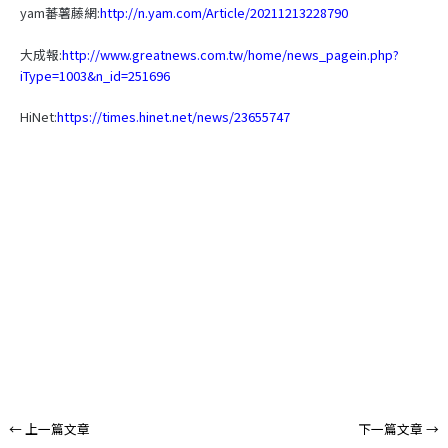
yam蕃薯藤網:
http://n.yam.com/Article/20211213228790
大成報:
http://www.greatnews.com.tw/home/news_pagein.php?
iType=1003&n_id=251696
HiNet:
https://times.hinet.net/news/23655747
←
上一篇文章
下一篇文章
→