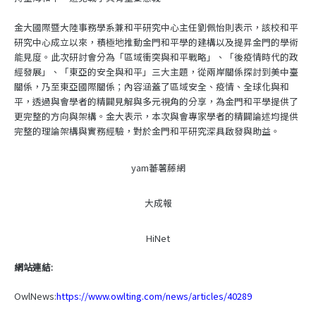
金大國際暨大陸事務學系兼和平研究中心主任劉佩怡則表示，該校和平
研究中心成立以來，積極地推動金門和平學的建構以及提昇金門的學術
能見度。此次研討會分為「區域衝突與和平戰略」、「後疫情時代的政
經發展」、「東亞的安全與和平」三大主題，從兩岸關係探討到美中臺
關係，乃至東亞國際關係；內容涵蓋了區域安全、疫情、全球化與和
平，透過與會學者的精闢見解與多元視角的分享，為金門和平學提供了
更完整的方向與架構。金大表示，本次與會專家學者的精闢論述均提供
完整的理論架構與實務經驗，對於金門和平研究深具啟發與助益。
yam蕃薯藤網
大成報
HiNet
網站連結:
OwlNews:
https://www.owlting.com/news/articles/40289