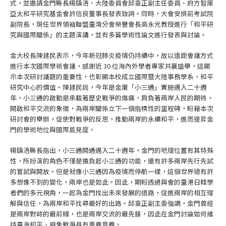
式，並邀請金門縣長楊鎮浯、大陸委員會邱垂正副主任委員、府方智庫
亞太和平研究基金會許信良董事長發表致詞。同時，大會安排前考試院
副院長，現任世界領袖聯盟臺灣分會榮譽會長高永光教授進行「和平研
究與國際關係」的主題演講，並有多篇學術性論文進行發表與討論。
金大校長陳建民表示，今年新冠肺炎疫情仍持續中，故以遠距會議方式
進行本次國際學術會議，感謝近 30 位海內外學者專家共襄盛舉，這顯
示本次研討議題的重要性，也彰顯本校成立國際暨大陸事務學系、和平
研究中心的價值。陳建民說，今年是金廈「小三通」實施邁入二十週
年，小三通的啟動是承載著歷史戰爭的傷痛，肩負著兩岸人民的期待，
開啟和平交流的象徵，為兩岸關係立下一個指標性的里程碑，盼藉本次
研討會的舉辦，促使對戰爭的反思，推動兩岸的永續和平，進而提昇金
門的學術地位與國際能見度。
楊鎮浯縣長指出，小三通開通邁入二十週年，金門的地理位置有其特殊
性，所扮演的角色不僅是擔負起小三通的功能，還有許多兩岸先行先試
的嘗試與開放。但是就像小三通因為疫情而停航一樣，這個世界總有許
多想像不到的變化，兩岸也是如此。因此，期盼透過與會的臺港日韓學
者們的多元視角，一起為金門找出未來發展的道路，促進兩岸的相互理
解與信任，為兩岸和平找尋最好的出路。邱垂正副主委強調，金門曾經
是兩岸對峙的最前線，也是兩岸交流的最先鋒，因此在金門討論如何維
持臺海和平、避免戰爭具有重要意義。